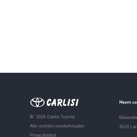
Neem co
©
2026
Carlisi Toyota
Maaseik
Alle rechten voorbehouden.
3620 La
Privacybeleid.
.