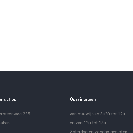
ntact op
Openingsuren
ersteenweg 235
van ma-vrij van 8u30 tot 12u
naken
en van 13u tot 18u
Zaterdag en zondag gesloten