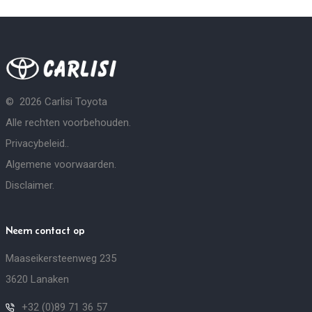
©
2026
Carlisi Toyota
Alle rechten voorbehouden.
Privacybeleid.
.
Algemene voorwaarden
.
Disclaimer
.
Neem contact op
Maaseikersteenweg 235
3620 Lanaken
+32 (0)89 71 36 57