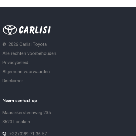
©
2026
Carlisi Toyota
Alle rechten voorbehouden.
Privacybeleid.
.
Algemene voorwaarden
.
Disclaimer
.
Neem contact op
Maaseikersteenweg 235
3620 Lanaken
+32 (0)89 71 36 57